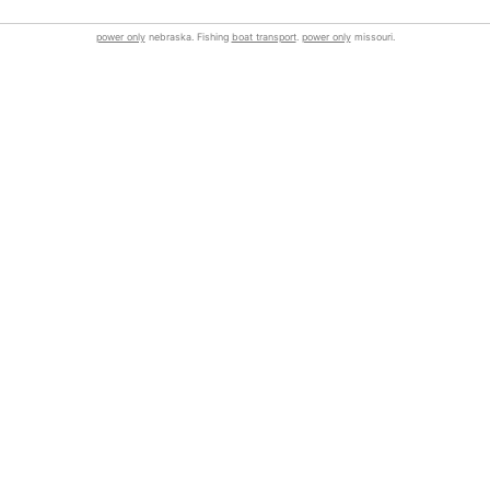
power only
nebraska. Fishing
boat transport
.
power only
missouri.