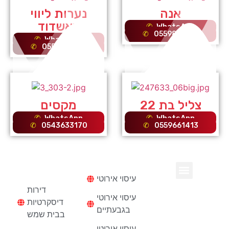
אנה
נערות ליווי
באשדוד
WhatsApp
0559865581
WhatsApp
0559865581
צליל בת 22
מקסים
WhatsApp
WhatsApp
0543633170
0559661413
עיסוי
דירות
דיסקרטיות
עיסוי אירוטי
נערות ליווי בחיפה
דירות דיסקרטיות
דירות
עיסוי אירוטי
דיסקרטיות
בגבעתיים
בבית שמש
עיסוי אירוטי