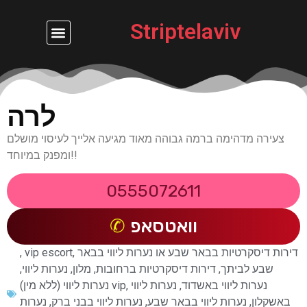
Striptelaviv
נערות ליווי בחיפה
דירות דיסקרטיות
לרה
צעירה מדהימה ברמה גבוהה מאוד מגיעה אלייך לעיסוי מושלם
ומפנק במיוחד!!
0555072611
וואטסאפ
דירות דיסקרטיות בבאר שבע או נערות ליווי בבאר
,
vip escort
,
שבע לביתך
,
דירות דיסקרטיות ברחובות
,
מלון
,
נערות ליווי
,
נערות ליווי באשדוד
,
נערות ליווי
,
נערות ליווי (ללא מין) vip
באשקלון
,
נערות ליווי בבאר שבע
,
נערות ליווי בבני ברק
,
נערות