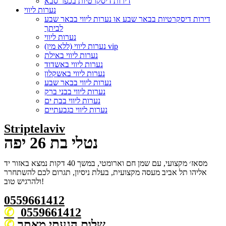
דירות דיסקרטיות בכפר סבא
נערות ליווי
דירות דיסקרטיות בבאר שבע או נערות ליווי בבאר שבע
לביתך
נערות ליווי
נערות ליווי (ללא מין) vip
נערות ליווי באילת
נערות ליווי באשדוד
נערות ליווי באשקלון
נערות ליווי בבאר שבע
נערות ליווי בבני ברק
נערות ליווי בבת ים
נערות ליווי בגבעתיים
Striptelaviv
נטלי בת 26 יפה
מסאז׳ מקצועי, עם שמן חם וארומטי, במשך 40 דקות נמצא באזור יד
אליהו תל אביב מעסה מקצועית, בעלת ניסיון, תגרום לכם להשתחרר
ולהרגיש טוב!
0559661412
0559661412
שלום הגעתי מאתר