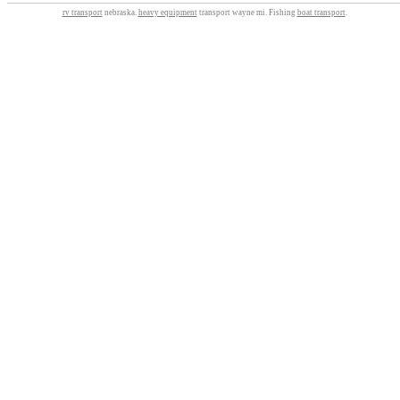
rv transport
nebraska.
heavy equipment
transport wayne mi. Fishing
boat transport
.