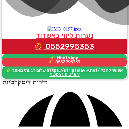
נערות ליווי באשדוד
0552995353
WhatsApp
0552995353
שלום הגעתי מאתר https://striptelaviv.net/ אפשר לקבל
פרטים בבקשה ?
דירות דיסקרטיות