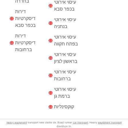
בחדרה
עיסוי אירוטי
בכפר סבא
דירות
דיסקרטיות
עיסוי אירוטי
בכפר סבא
בנתניה
דירות
עיסוי אירוטי
דיסקרטיות
בפתח תקווה
ברחובות
עיסוי אירוטי
בראשון לציון
עיסוי אירוטי
ברחובות
עיסוי אירוטי
ברמת גן
קוקסינליות
heavy equipment
transport new castle de. Road runner
car transport
. Heavy
equipment transport
davidson tn.